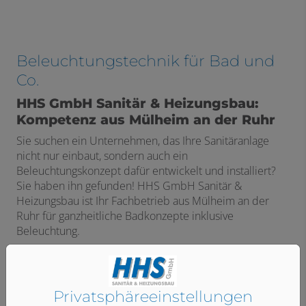
Beleuchtungstechnik für Bad und
Co.
HHS GmbH Sanitär & Heizungsbau:
Kompetenz aus Mülheim an der Ruhr
Sie suchen ein Unternehmen, das Ihre Sanitäranlage
nicht nur einbaut, sondern auch ein
Beleuchtungskonzept dafür entwickelt und installiert?
Sie haben ihn gefunden! HHS GmbH Sanitär &
Heizungsbau ist Ihr Fachbetrieb aus Mülheim an der
Ruhr für ganzheitliche Badkonzepte inklusive
Beleuchtung.
Alles aus einer Hand
Die menschliche Netzhaut hat ungefähr 120 Millionen
lichtempfindliche Zellen, die Lichtreflexe an das Gehirn
Privatsphäre­einstellungen