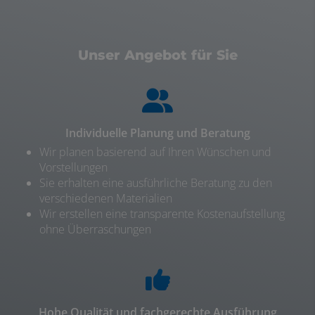
Unser Angebot für Sie
Individuelle Planung und Beratung
Wir planen basierend auf Ihren Wünschen und
Vorstellungen
Sie erhalten eine ausführliche Beratung zu den
verschiedenen Materialien
Wir erstellen eine transparente Kostenaufstellung
ohne Überraschungen
Hohe Qualität und fachgerechte Ausführung