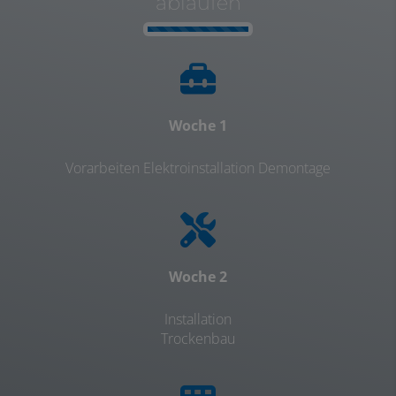
ablaufen
Counter-
Woche 1
Vorarbeiten Elektroinstallation Demontage
Woche 2
Installation
Trockenbau