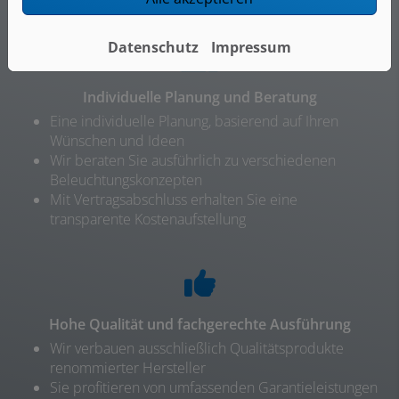
Datenschutz
Impressum
Individuelle Planung und Beratung
Eine individuelle Planung, basierend auf Ihren
Wünschen und Ideen
Wir beraten Sie ausführlich zu verschiedenen
Beleuchtungskonzepten
Mit Vertragsabschluss erhalten Sie eine
transparente Kostenaufstellung
Hohe Qualität und fachgerechte Ausführung
Wir verbauen ausschließlich Qualitätsprodukte
renommierter Hersteller
Sie profitieren von umfassenden Garantieleistungen