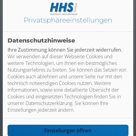
Wartungsangebot:
Qualität vom Fachbetrieb
Privatsphäre­einstellungen
Datenschutzhinweise
Ihre Zustimmung können Sie jederzeit widerrufen.
Wir verwenden auf dieser Webseite Cookies und
weitere Technologien, um Ihnen ein bestmögliches
Nutzungserlebnis zu bieten. Sie können das Setzen von
Zertifiziertes Fachpersonal entsprechend den
Cookies auch ablehnen und unsere Seite nur mit den
Herstellervorgaben
technisch notwendigen Cookies nutzen. Weitere
Informationen, sowie eine detaillierte Übersicht der
Cookies und eingesetzten Technologien finden Sie in
unserer Datenschutzerklärung. Sie können Ihre
Einstellungen jederzeit ändern.
Wir entlüften und reinigen die Anlage und
tauschen Verschleißteile
Einstellungen öffnen