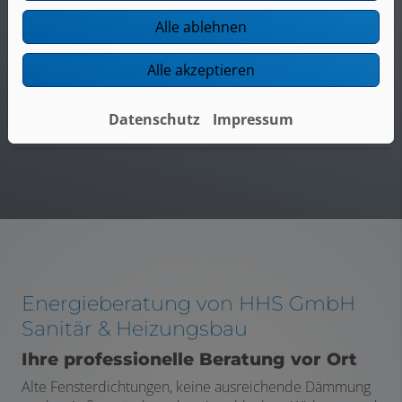
Alle ablehnen
Alle akzeptieren
Wir regeln und stellen den Heizkessel richtig ein
Datenschutz
Impressum
Energieberatung von HHS GmbH
Sanitär & Heizungsbau
Ihre professionelle Beratung vor Ort
Alte Fensterdichtungen, keine ausreichende Dämmung