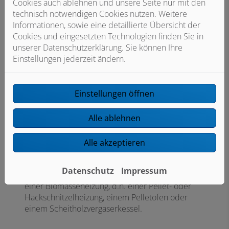
Ihre Energiekosten um bis zu 30 Prozent
Cookies auch ablehnen und unsere Seite nur mit den
reduzieren.
technisch notwendigen Cookies nutzen. Weitere
Informationen, sowie eine detaillierte Übersicht der
Cookies und eingesetzten Technologien finden Sie in
unserer Datenschutzerklärung. Sie können Ihre
Einstellungen jederzeit ändern.
Einstellungen öffnen
Alle ablehnen
Alle akzeptieren
Gas-Hybridheizung mit Biomasse ​
Datenschutz
Impressum
Eine weitere Variante ist die Kombination mit
einer Biomasseheizung, d.h. einer Pellet- oder
Hackschnitzelheizung, einem Pelletofen oder
einem Scheitholzvergaserkessel.