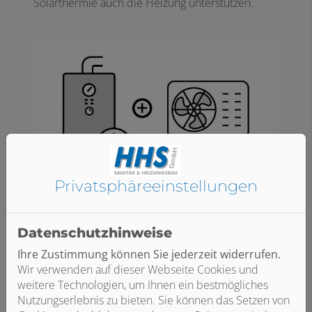
Solarthermie auch die Heizung unterstützen.
Privatsphäre­einstellungen
Gas-Hybridheizung mit Wärmepumpe​
In Kombination mit einer Wärmepumpe werden
Datenschutzhinweise
bis zu 80 Prozent der Wärme aus der Umwelt
gewonnen. Das kann sowohl eine
Ihre Zustimmung können Sie jederzeit widerrufen.
Luftwärmepumpe wie auch eine
Wir verwenden auf dieser Webseite Cookies und
Erdwärmepumpe sein. Der Restbedarf wird über
weitere Technologien, um Ihnen ein bestmögliches
Erdgas-Brennwerttechnik erzeugt. So lassen sich
Nutzungserlebnis zu bieten. Sie können das Setzen von